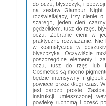
do oczu, błyszczyk, i podwój
na zestaw Glamour Night L
rozświetlający, trzy cienie 
szarego, jeden cień czarny
pędzelkiem, tusz do rzęs, bł
oczu. Zebranie cieni w je
praktyczne rozwiązanie. Nie
w kosmetyczce w poszukiwa
błyszczyka. Oczywiście mo
poszczególne elementy i z
oczu, tusz do rzęs lub bł
Cosmetics są mocno pigmento
będzie intensywny i głęboki
powiece przez długi czas. W
jest bardzo proste. Zasto
instrukcji umieszczonej we
powiekę ruchomą i część po